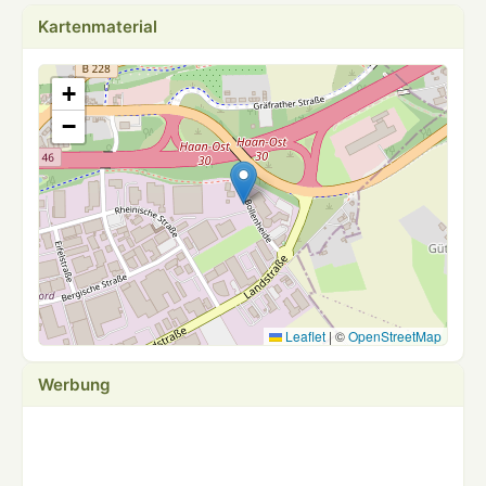
Kartenmaterial
+
−
Leaflet
|
©
OpenStreetMap
Werbung