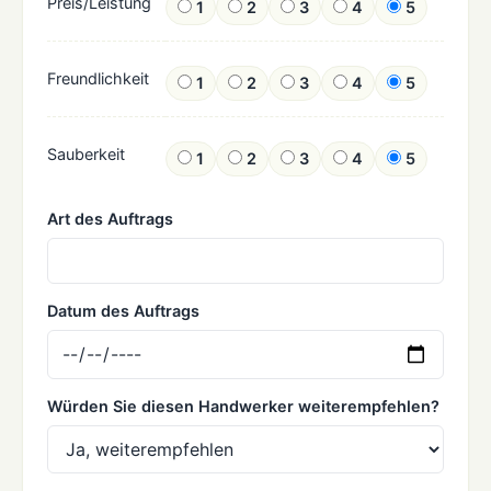
Preis/Leistung
1
2
3
4
5
Freundlichkeit
1
2
3
4
5
Sauberkeit
1
2
3
4
5
Art des Auftrags
Datum des Auftrags
Würden Sie diesen Handwerker weiterempfehlen?