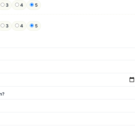
3
4
5
3
4
5
n?