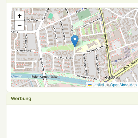
+
−
Leaflet
|
©
OpenStreetMap
Werbung