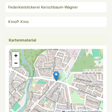
Federkielstickerei Kerschbaum-Wagner
KinoP. Kino
Kartenmaterial
+
−
Leaflet
|
©
OpenStreetMap