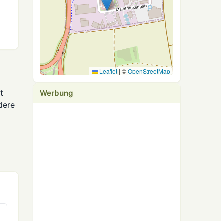
Leaflet
|
©
OpenStreetMap
t
Werbung
dere