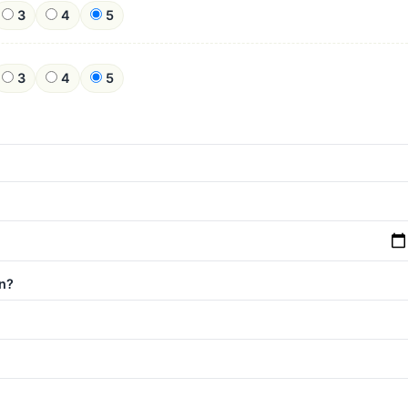
3
4
5
3
4
5
n?