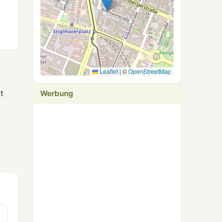
Leaflet
|
©
OpenStreetMap
t
Werbung