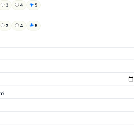
3
4
5
3
4
5
n?