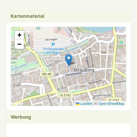
Kartenmaterial
+
−
Leaflet
|
©
OpenStreetMap
Werbung