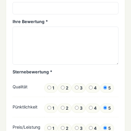
Ihre Bewertung *
Sternebewertung *
Qualität
1
2
3
4
5
Pünktlichkeit
1
2
3
4
5
Preis/Leistung
1
2
3
4
5