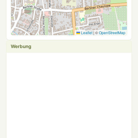
Leaflet
|
©
OpenStreetMap
Werbung