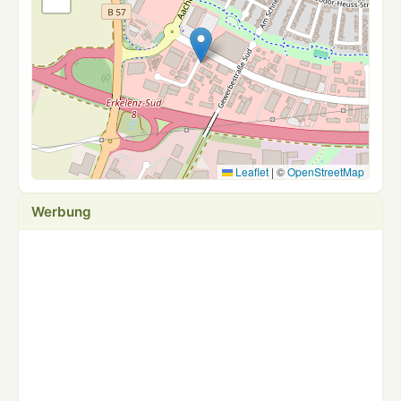
Leaflet
|
©
OpenStreetMap
Werbung