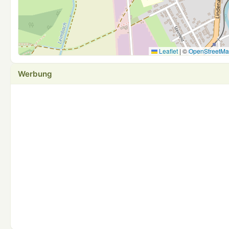
Leaflet
|
©
OpenStreetM
Werbung