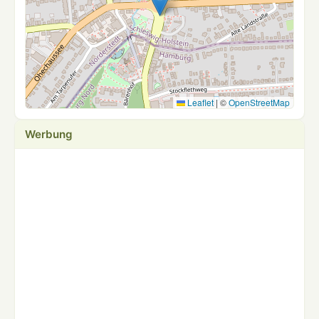
Leaflet
|
©
OpenStreetMap
Werbung