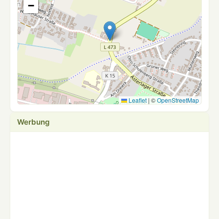
−
Leaflet
|
©
OpenStreetMap
Werbung