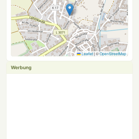
Leaflet
|
©
OpenStreetMap
Werbung