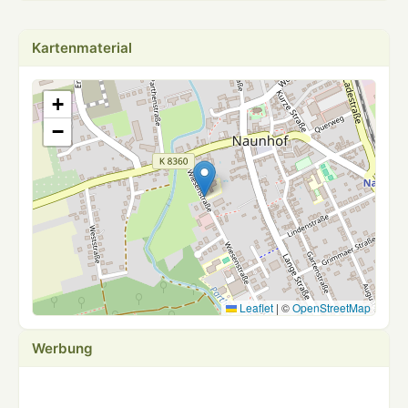
Kartenmaterial
+
−
Leaflet
|
©
OpenStreetMap
Werbung