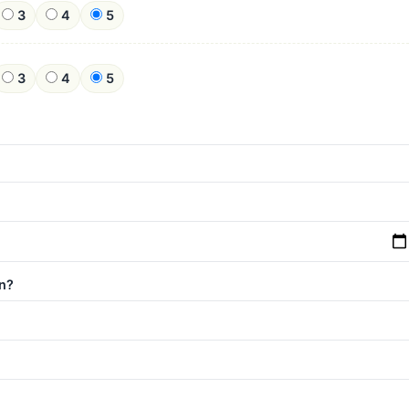
3
4
5
3
4
5
n?