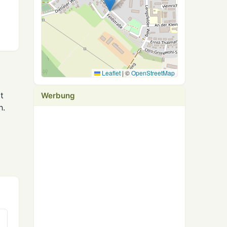
Leaflet
|
©
OpenStreetMap
t
Werbung
h.