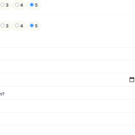
3
4
5
3
4
5
n?