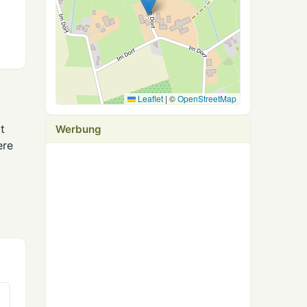
Leaflet
|
©
OpenStreetMap
t
Werbung
ere