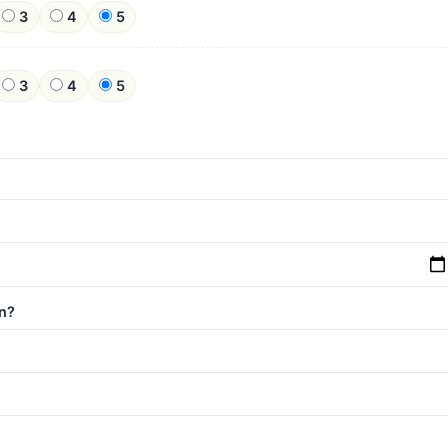
3
4
5
3
4
5
n?