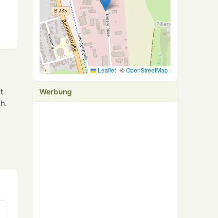
Leaflet
|
©
OpenStreetMap
t
Werbung
h.