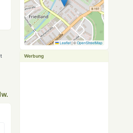
Leaflet
|
©
OpenStreetMap
t
Werbung
dw.