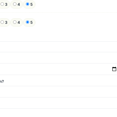
3
4
5
3
4
5
n?