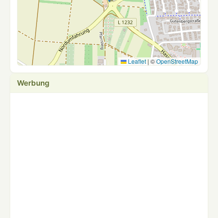
Leaflet
|
©
OpenStreetMap
Werbung