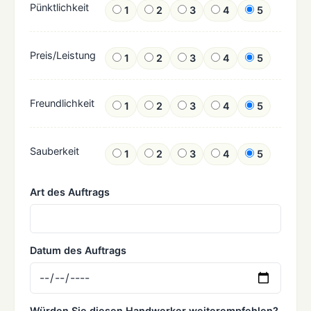
Pünktlichkeit
1
2
3
4
5
Preis/Leistung
1
2
3
4
5
Freundlichkeit
1
2
3
4
5
Sauberkeit
1
2
3
4
5
Art des Auftrags
Datum des Auftrags
Würden Sie diesen Handwerker weiterempfehlen?