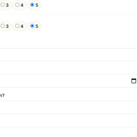
3
4
5
3
4
5
n?