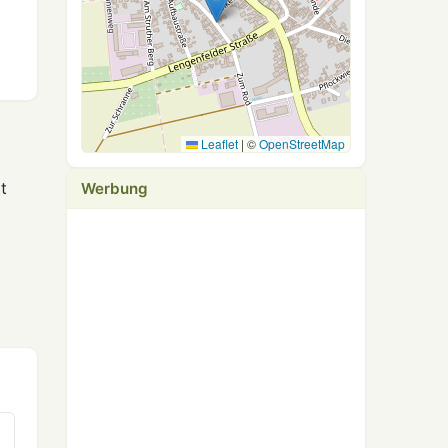
Leaflet
|
©
OpenStreetMap
t
Werbung