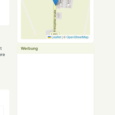
Leaflet
|
©
OpenStreetMap
t
Werbung
ere