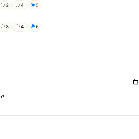
3
4
5
3
4
5
n?