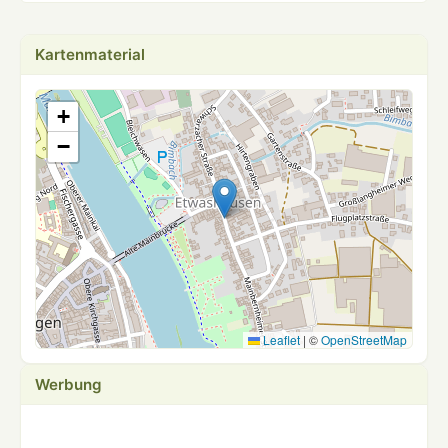
Kartenmaterial
+
−
Leaflet
|
©
OpenStreetMap
Werbung