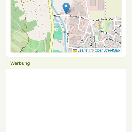
Leaflet
|
©
OpenStreetMap
Werbung