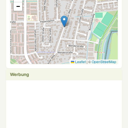
−
Leaflet
|
©
OpenStreetMap
Werbung