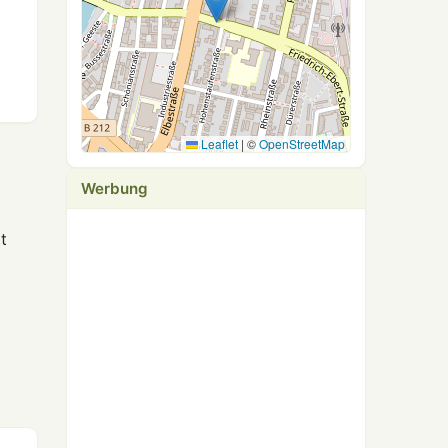
Leaflet
|
©
OpenStreetMap
Werbung
t