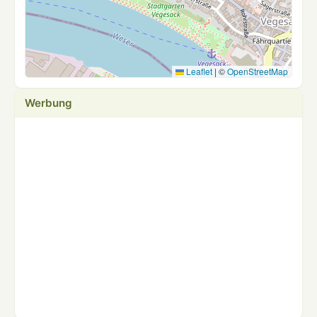
Leaflet
|
©
OpenStreetMap
Werbung