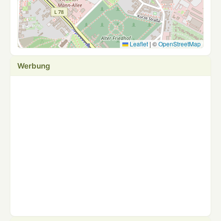
Leaflet
|
©
OpenStreetMap
Werbung