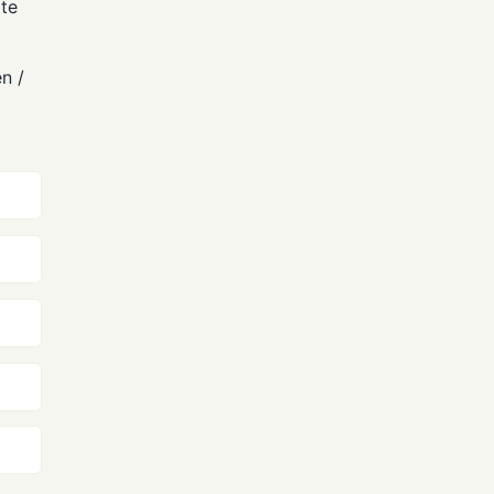
ote
n /