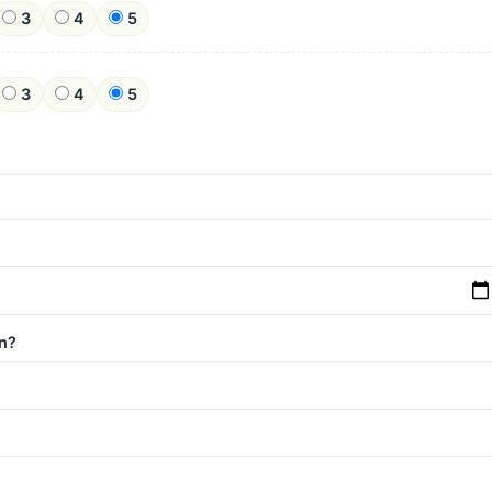
3
4
5
3
4
5
n?