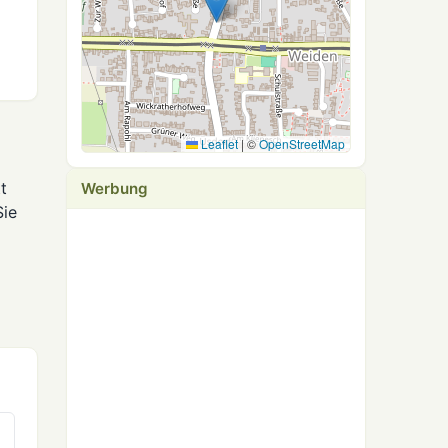
Leaflet
|
©
OpenStreetMap
t
Werbung
Sie