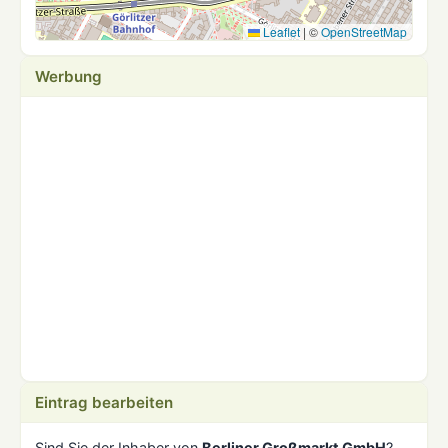
Leaflet
|
©
OpenStreetMap
Werbung
Eintrag bearbeiten
Sind Sie der Inhaber von
Berliner Großmarkt GmbH
?