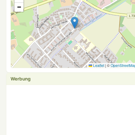
−
Leaflet
|
©
OpenStreetMa
Werbung