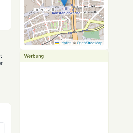
Leaflet
|
©
OpenStreetMap
t
Werbung
er