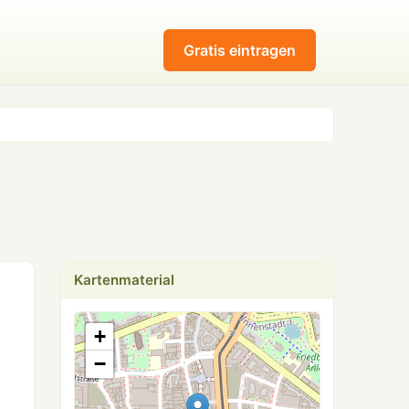
Gratis eintragen
Kartenmaterial
+
−