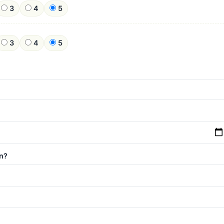
3
4
5
3
4
5
n?