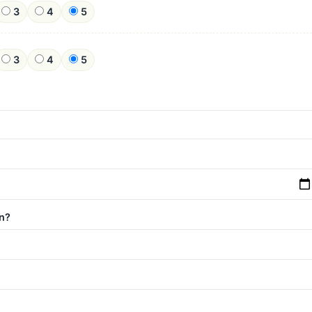
3
4
5
3
4
5
n?