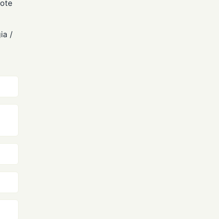
bote
ia /