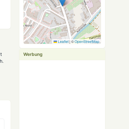
Leaflet
|
©
OpenStreetMap
t
Werbung
h.