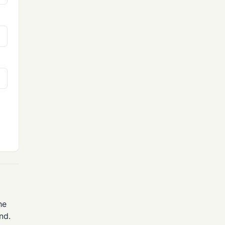
he
nd.