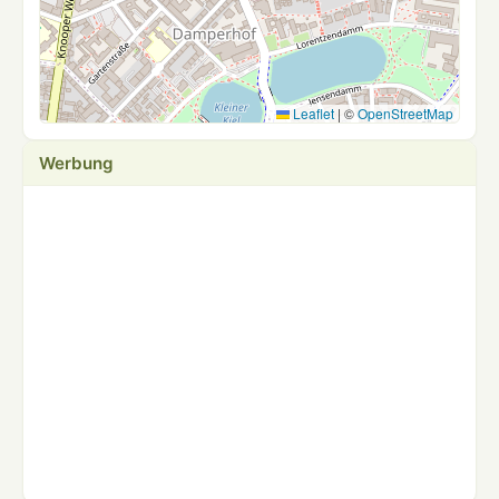
Leaflet
|
©
OpenStreetMap
Werbung