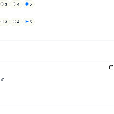
3
4
5
3
4
5
n?