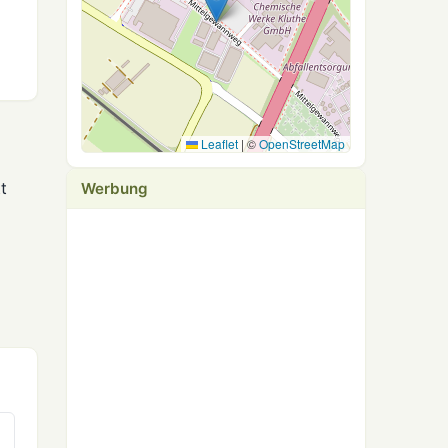
Leaflet
|
©
OpenStreetMap
t
Werbung