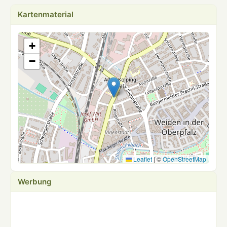
Kartenmaterial
+
−
Leaflet
|
©
OpenStreetMap
Werbung