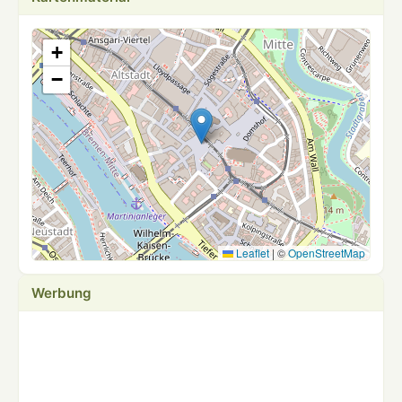
+
−
Leaflet
|
©
OpenStreetMap
Werbung