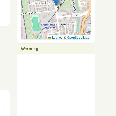
Leaflet
|
©
OpenStreetMap
t
Werbung