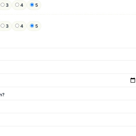
3
4
5
3
4
5
n?