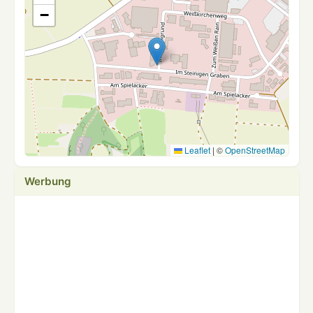
−
Leaflet
|
©
OpenStreetMap
Werbung