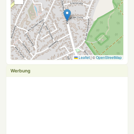
Leaflet
|
©
OpenStreetMap
Werbung