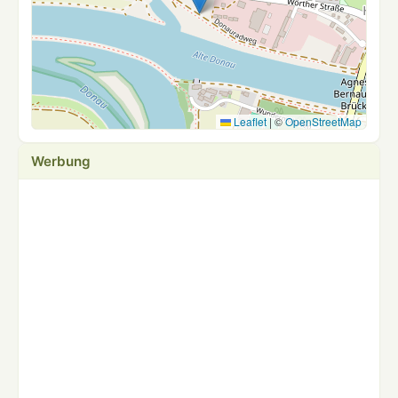
Leaflet
|
©
OpenStreetMap
Werbung