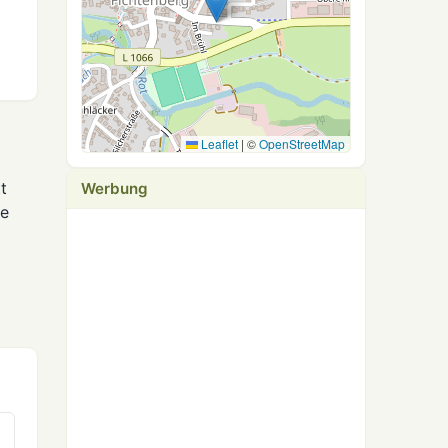
Leaflet
|
©
OpenStreetMap
t
Werbung
re