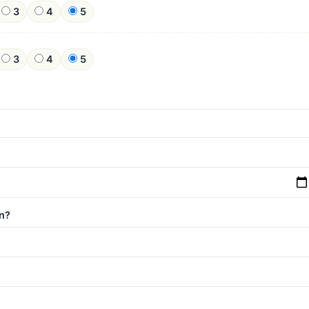
3
4
5
3
4
5
n?