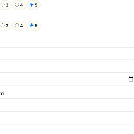
3
4
5
3
4
5
n?