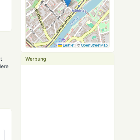
Leaflet
|
©
OpenStreetMap
t
Werbung
dere