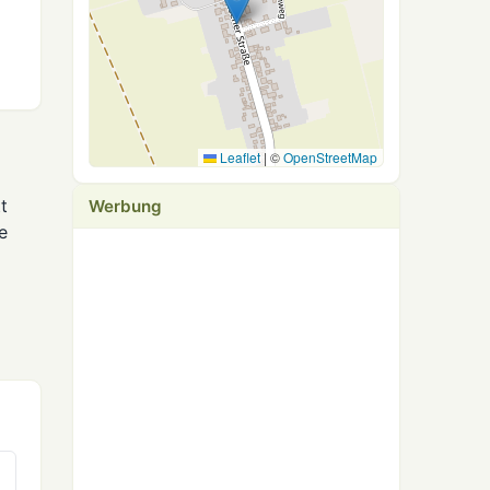
Leaflet
|
©
OpenStreetMap
t
Werbung
e