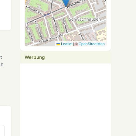
Leaflet
|
©
OpenStreetMap
t
Werbung
h.