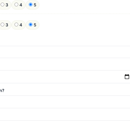
3
4
5
3
4
5
n?