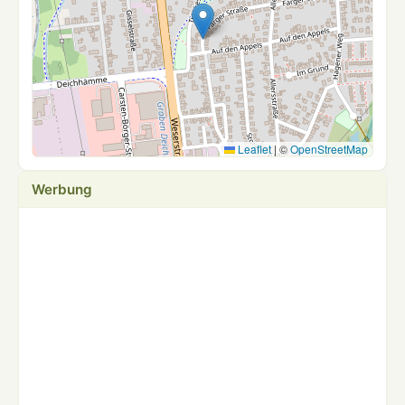
Leaflet
|
©
OpenStreetMap
Werbung