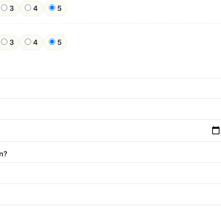
3
4
5
3
4
5
n?