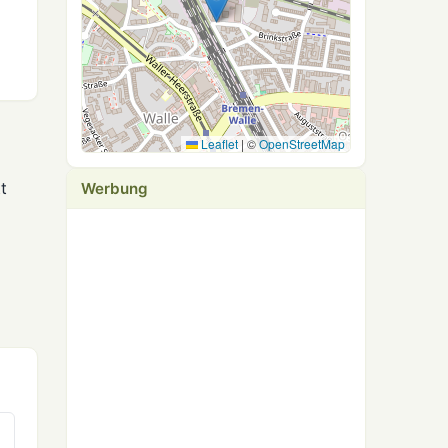
Leaflet
|
©
OpenStreetMap
t
Werbung