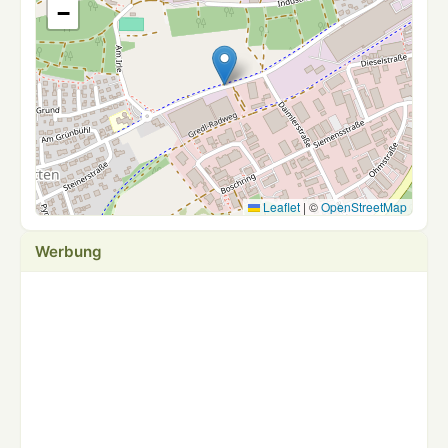
−
Leaflet
|
©
OpenStreetMap
Werbung